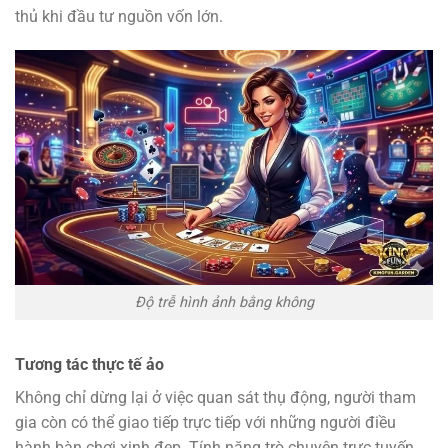
thủ khi đầu tư nguồn vốn lớn.
Độ trễ hình ảnh bằng không
Tương tác thực tế ảo
Không chỉ dừng lại ở việc quan sát thụ động, người tham
gia còn có thể giao tiếp trực tiếp với những người điều
hành bàn chơi xinh đẹp. Tính năng trò chuyện trực tuyến