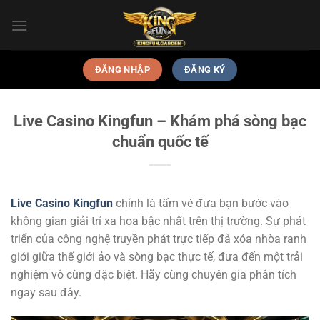
Skip
to
content
ĐĂNG NHẬP
ĐĂNG KÝ
Live Casino Kingfun – Khám phá sòng bạc
chuẩn quốc tế
Live Casino Kingfun
chính là tấm vé đưa bạn bước vào
không gian giải trí xa hoa bậc nhất trên thị trường. Sự phát
triển của công nghệ truyền phát trực tiếp đã xóa nhòa ranh
giới giữa thế giới ảo và sòng bạc thực tế, đưa đến một trải
nghiệm vô cùng đặc biệt. Hãy cùng chuyên gia phân tích
ngay sau đây.