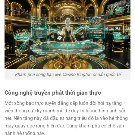
Khám phá sòng bạc live Casino Kingfun chuẩn quốc tế
Công nghệ truyền phát thời gian thực
Một sòng bạc trực tuyến đẳng cấp luôn đòi hỏi hạ tầng
viễn thông cực kỳ mạnh mẽ để duy trì luồng hình ảnh sắc
nét. Nền tảng này đã đầu tư hàng triệu đô la vào hệ thống
máy quay góc rộng hiện đại. Cùng khám phá cơ chế vận
hành hệ thống này.