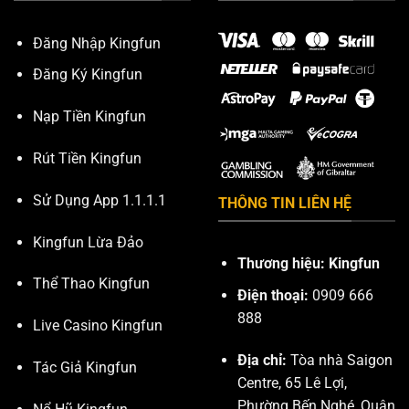
Đăng Nhập Kingfun
Đăng Ký Kingfun
Nạp Tiền Kingfun
Rút Tiền Kingfun
Sử Dụng App 1.1.1.1
THÔNG TIN LIÊN HỆ
Kingfun Lừa Đảo
Thương hiệu: Kingfun
Thể Thao Kingfun
Điện thoại:
0909 666
888
Live Casino Kingfun
Địa chỉ:
Tòa nhà Saigon
Tác Giả Kingfun
Centre, 65 Lê Lợi,
Phường Bến Nghé, Quận