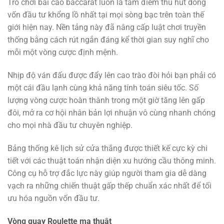
Trò chơi bài cào baccarat luôn là tâm điểm thu hút dòng
vốn đầu tư khổng lồ nhất tại mọi sòng bạc trên toàn thế
giới hiện nay. Nền tảng này đã nâng cấp luật chơi truyền
thống bằng cách rút ngắn đáng kể thời gian suy nghĩ cho
mỗi một vòng cược định mệnh.
Nhịp độ ván đấu được đẩy lên cao trào đòi hỏi bạn phải có
một cái đầu lạnh cùng khả năng tính toán siêu tốc. Số
lượng vòng cược hoàn thành trong một giờ tăng lên gấp
đôi, mở ra cơ hội nhân bản lợi nhuận vô cùng nhanh chóng
cho mọi nhà đầu tư chuyên nghiệp.
Bảng thống kê lịch sử cửa thắng được thiết kế cực kỳ chi
tiết với các thuật toán nhận diện xu hướng cầu thông minh.
Công cụ hỗ trợ đắc lực này giúp người tham gia dễ dàng
vạch ra những chiến thuật gấp thếp chuẩn xác nhất để tối
ưu hóa nguồn vốn đầu tư.
Vòng quay Roulette ma thuật