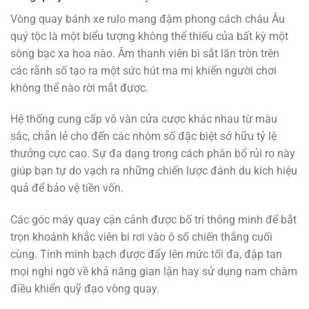
Vòng quay bánh xe rulo mang đậm phong cách châu Âu
quý tộc là một biểu tượng không thể thiếu của bất kỳ một
sòng bạc xa hoa nào. Âm thanh viên bi sắt lăn tròn trên
các rãnh số tạo ra một sức hút ma mị khiến người chơi
không thể nào rời mắt được.
Hệ thống cung cấp vô vàn cửa cược khác nhau từ màu
sắc, chẵn lẻ cho đến các nhóm số đặc biệt sở hữu tỷ lệ
thưởng cực cao. Sự đa dạng trong cách phân bổ rủi ro này
giúp bạn tự do vạch ra những chiến lược đánh du kích hiệu
quả để bảo vệ tiền vốn.
Các góc máy quay cận cảnh được bố trí thông minh để bắt
trọn khoảnh khắc viên bi rơi vào ô số chiến thắng cuối
cùng. Tính minh bạch được đẩy lên mức tối đa, đập tan
mọi nghi ngờ về khả năng gian lận hay sử dụng nam châm
điều khiển quỹ đạo vòng quay.