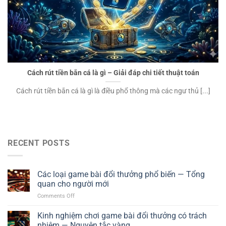
Cách rút tiền bắn cá là gì – Giải đáp chi tiết thuật toán
Cách rút tiền bắn cá là gì là điều phổ thông mà các ngư thủ [...]
RECENT POSTS
Các loại game bài đổi thưởng phổ biến — Tổng
quan cho người mới
Comments Off
on
Các
loại
Kinh nghiệm chơi game bài đổi thưởng có trách
game
nhiệm — Nguyên tắc vàng