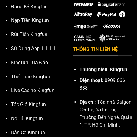
Đăng Ký Kingfun
Nạp Tiền Kingfun
Rút Tiền Kingfun
Sử Dụng App 1.1.1.1
THÔNG TIN LIÊN HỆ
Kingfun Lừa Đảo
Thương hiệu: Kingfun
Thể Thao Kingfun
Điện thoại:
0909 666
888
Live Casino Kingfun
Địa chỉ:
Tòa nhà Saigon
Tác Giả Kingfun
Centre, 65 Lê Lợi,
Phường Bến Nghé, Quận
Nổ Hũ Kingfun
1, TP. Hồ Chí Minh.
Bắn Cá Kingfun