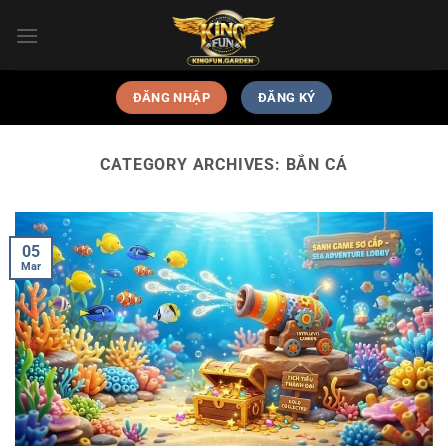
Skip
to
content
ĐĂNG NHẬP
ĐĂNG KÝ
CATEGORY ARCHIVES:
BẮN CÁ
05
Mar