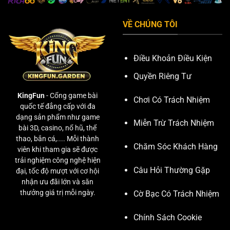
để
xác
định
VỀ CHÚNG TÔI
Điều Khoản Điều Kiện
Quyền Riêng Tư
KingFun
- Cổng game bài
Chơi Có Trách Nhiệm
quốc tế đẳng cấp với đa
dạng sản phẩm như game
Miễn Trừ Trách Nhiệm
bài 3D, casino, nổ hũ, thể
thao, bắn cá,.... Mỗi thành
Chăm Sóc Khách Hàng
viên khi tham gia sẽ được
trải nghiệm công nghệ hiện
Câu Hỏi Thường Gặp
đại, tốc độ mượt với cơ hội
nhận ưu đãi lớn và săn
thưởng giá trị mỗi ngày.
Cờ Bạc Có Trách Nhiệm
Chính Sách Cookie