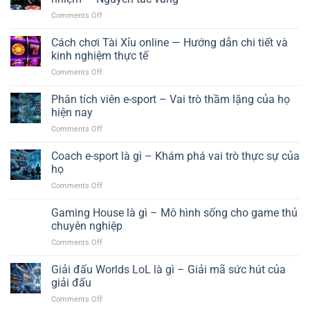
bài
Comments Off
on
đổi
Kinh
thưởng
nghiệm
Cách chơi Tài Xỉu online — Hướng dẫn chi tiết và
phổ
chơi
biến
kinh nghiệm thực tế
game
—
Comments Off
on
bài
Tổng
Cách
đổi
quan
chơi
Phân tích viên e-sport – Vai trò thầm lặng của họ
thưởng
cho
Tài
có
hiện nay
người
Xỉu
trách
mới
Comments Off
on
online
nhiệm
Phân
—
—
tích
Coach e-sport là gì – Khám phá vai trò thực sự của
Hướng
Nguyên
viên
dẫn
họ
tắc
e-
chi
vàng
Comments Off
on
sport
tiết
Coach
–
và
e-
Gaming House là gì – Mô hình sống cho game thủ
Vai
kinh
sport
trò
chuyên nghiệp
nghiệm
là
thầm
thực
Comments Off
on
gì
lặng
tế
Gaming
–
của
House
Giải đấu Worlds LoL là gì – Giải mã sức hút của
Khám
họ
là
phá
giải đấu
hiện
gì
vai
nay
Comments Off
on
–
trò