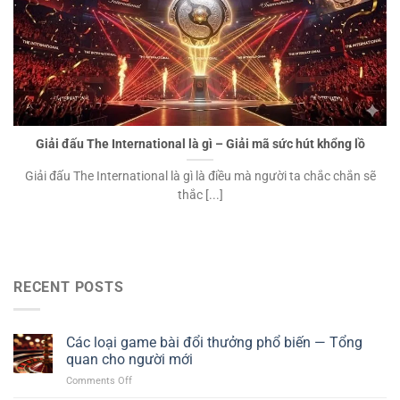
Giải đấu The International là gì – Giải mã sức hút khổng lồ
Giải đấu The International là gì là điều mà người ta chắc chắn sẽ
thắc [...]
RECENT POSTS
Các loại game bài đổi thưởng phổ biến — Tổng
quan cho người mới
Comments Off
on
Các