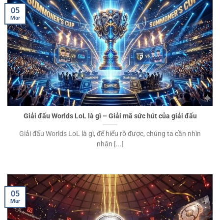
05
Mar
Giải đấu Worlds LoL là gì – Giải mã sức hút của giải đấu
Giải đấu Worlds LoL là gì, để hiểu rõ được, chúng ta cần nhìn
nhận [...]
05
Mar