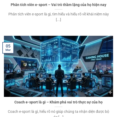
Phân tích viên e-sport – Vai trò thầm lặng của họ hiện nay
Phân tích viên e-sport là gì, tìm hiểu và hiểu rõ về khái niệm này
[...]
05
Mar
Coach e-sport là gì – Khám phá vai trò thực sự của họ
Coach e-sport là gì, hiểu rõ nó giúp chúng ta nhận diện được bộ
óc [...]