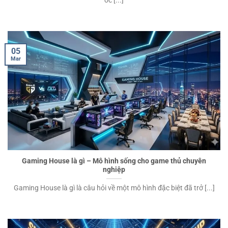
05
Mar
Gaming House là gì – Mô hình sống cho game thủ chuyên
nghiệp
Gaming House là gì là câu hỏi về một mô hình đặc biệt đã trở [...]