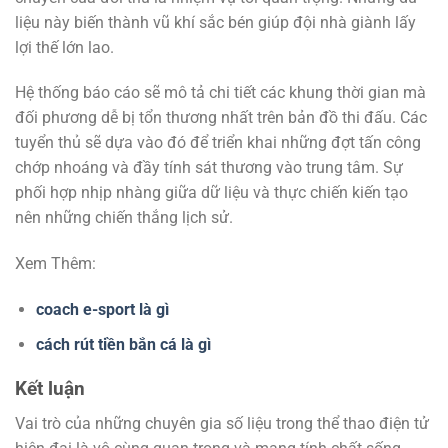
liệu này biến thành vũ khí sắc bén giúp đội nhà giành lấy
lợi thế lớn lao.
Hệ thống báo cáo sẽ mô tả chi tiết các khung thời gian mà
đối phương dễ bị tổn thương nhất trên bản đồ thi đấu. Các
tuyển thủ sẽ dựa vào đó để triển khai những đợt tấn công
chớp nhoáng và đầy tính sát thương vào trung tâm. Sự
phối hợp nhịp nhàng giữa dữ liệu và thực chiến kiến tạo
nên những chiến thắng lịch sử.
Xem Thêm:
coach e-sport là gì
cách rút tiền bắn cá là gì
Kết luận
Vai trò của những chuyên gia số liệu trong thể thao điện tử