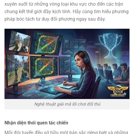
xuyên suốt từ những vòng loại khu vực cho đến các trận
chung kết thế giới đầy kịch tính. Hãy cùng tìm hiểu phương
pháp bóc tách tư duy đối phương ngay sau đây.
Nghệ thuật giải mã lối chơi đối thủ
Nhận diện thói quen tác chiến
Mỗi đội tuyển đều sở hữu một bản sắc riêng biệt và những