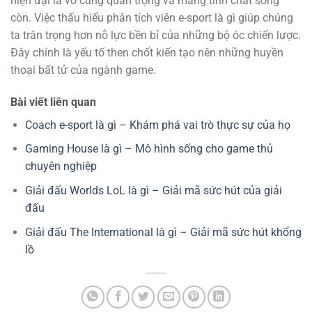
hiện đại là vô cùng quan trọng và mang tính chất sống
còn. Việc thấu hiểu phân tích viên e-sport là gì giúp chúng
ta trân trọng hơn nỗ lực bền bỉ của những bộ óc chiến lược.
Đây chính là yếu tố then chốt kiến tạo nên những huyền
thoại bất tử của ngành game.
Bài viết liên quan
Coach e-sport là gì – Khám phá vai trò thực sự của họ
Gaming House là gì – Mô hình sống cho game thủ
chuyên nghiệp
Giải đấu Worlds LoL là gì – Giải mã sức hút của giải
đấu
Giải đấu The International là gì – Giải mã sức hút khổng
lồ