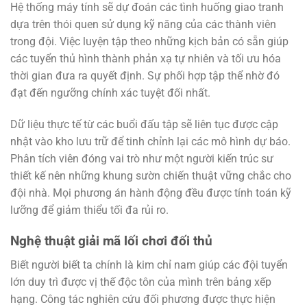
Hệ thống máy tính sẽ dự đoán các tình huống giao tranh
dựa trên thói quen sử dụng kỹ năng của các thành viên
trong đội. Việc luyện tập theo những kịch bản có sẵn giúp
các tuyển thủ hình thành phản xạ tự nhiên và tối ưu hóa
thời gian đưa ra quyết định. Sự phối hợp tập thể nhờ đó
đạt đến ngưỡng chính xác tuyệt đối nhất.
Dữ liệu thực tế từ các buổi đấu tập sẽ liên tục được cập
nhật vào kho lưu trữ để tinh chỉnh lại các mô hình dự báo.
Phân tích viên đóng vai trò như một người kiến trúc sư
thiết kế nên những khung sườn chiến thuật vững chắc cho
đội nhà. Mọi phương án hành động đều được tính toán kỹ
lưỡng để giảm thiểu tối đa rủi ro.
Nghệ thuật giải mã lối chơi đối thủ
Biết người biết ta chính là kim chỉ nam giúp các đội tuyển
lớn duy trì được vị thế độc tôn của mình trên bảng xếp
hạng. Công tác nghiên cứu đối phương được thực hiện