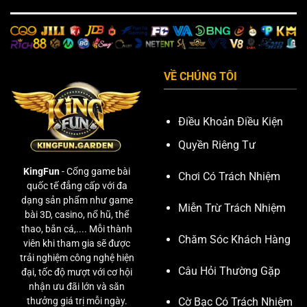
xác
–
Bí
quyết
để
xác
định
VỀ CHÚNG TÔI
Điều Khoản Điều Kiện
Quyền Riêng Tư
KingFun
- Cổng game bài
Chơi Có Trách Nhiệm
quốc tế đẳng cấp với đa
dạng sản phẩm như game
Miễn Trừ Trách Nhiệm
bài 3D, casino, nổ hũ, thể
thao, bắn cá,.... Mỗi thành
Chăm Sóc Khách Hàng
viên khi tham gia sẽ được
trải nghiệm công nghệ hiện
Câu Hỏi Thường Gặp
đại, tốc độ mượt với cơ hội
nhận ưu đãi lớn và săn
thưởng giá trị mỗi ngày.
Cờ Bạc Có Trách Nhiệm