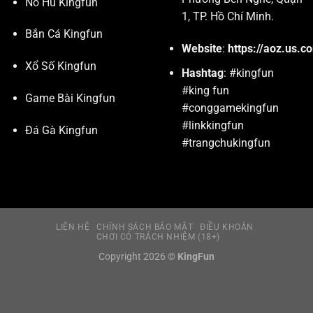
Nổ Hũ Kingfun
1, TP. Hồ Chí Minh.
Bắn Cá Kingfun
Website
:
https://aoz.us.c
Xổ Số Kingfun
Hashtag
: #kingfun
#king fun
Game Bài Kingfun
#conggamekingfun
#linkkingfun
Đá Gà Kingfun
#trangchukingfun
LIÊN HỆ
CHÍNH SÁCH BẢO MẬT
ĐIỀU KHOẢN
CHƠI CÓ TRÁCH NHIỆM (18+)
Copyright 2026 ©
KingFun