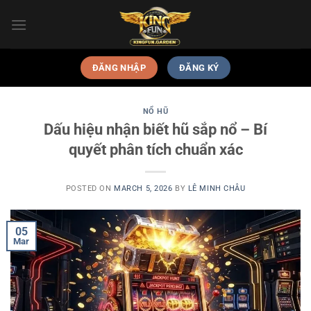
Skip
to
content
ĐĂNG NHẬP
ĐĂNG KÝ
NỔ HŨ
Dấu hiệu nhận biết hũ sắp nổ – Bí
quyết phân tích chuẩn xác
POSTED ON
MARCH 5, 2026
BY
LÊ MINH CHÂU
05
Mar