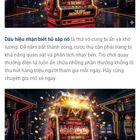
Dấu hiệu nhận biết hũ sắp nổ
là thứ vô cùng bí ẩn và khó
lường. Để nắm bắt thành công, cược thủ cần phải trang bị
khả năng quan sát và phân tích nhạy bén. Trò chơi quay
thưởng điện tử luôn ẩn chứa những phần thưởng khổng lồ
thu hút hàng triệu người tham gia mỗi ngày. Hãy cùng
chuyên gia mổ xẻ ngay.