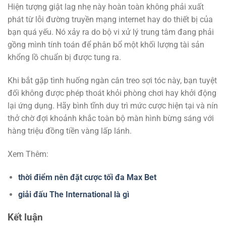
Hiện tượng giật lag nhẹ này hoàn toàn không phải xuất
phát từ lỗi đường truyền mạng internet hay do thiết bị của
bạn quá yếu. Nó xảy ra do bộ vi xử lý trung tâm đang phải
gồng mình tính toán để phân bổ một khối lượng tài sản
khổng lồ chuẩn bị được tung ra.
Khi bắt gặp tình huống ngàn cân treo sợi tóc này, bạn tuyệt
đối không được phép thoát khỏi phòng chơi hay khởi động
lại ứng dụng. Hãy bình tĩnh duy trì mức cược hiện tại và nín
thở chờ đợi khoảnh khắc toàn bộ màn hình bừng sáng với
hàng triệu đồng tiền vàng lấp lánh.
Xem Thêm:
thời điểm nên đặt cược tối đa Max Bet
giải đấu The International là gì
Kết luận