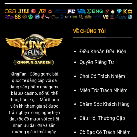
–
Bí
quyết
để
xác
định
VỀ CHÚNG TÔI
Điều Khoản Điều Kiện
Quyền Riêng Tư
KingFun
- Cổng game bài
Chơi Có Trách Nhiệm
quốc tế đẳng cấp với đa
dạng sản phẩm như game
Miễn Trừ Trách Nhiệm
bài 3D, casino, nổ hũ, thể
thao, bắn cá,.... Mỗi thành
Chăm Sóc Khách Hàng
viên khi tham gia sẽ được
trải nghiệm công nghệ hiện
Câu Hỏi Thường Gặp
đại, tốc độ mượt với cơ hội
nhận ưu đãi lớn và săn
thưởng giá trị mỗi ngày.
Cờ Bạc Có Trách Nhiệm