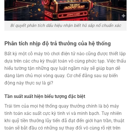
Bí quyết phân tích dấu hiệu nhận biết hũ sắp nổ chuẩn xác
Phân tích nhịp độ trả thưởng của hệ thống
Bất kỳ một cỗ máy trò chơi điện tử nào cũng được thiết lập
dựa trên các chu kỳ thuật toán vô cùng phức tạp. Việc thấu
hiểu tường tận những quy luật ngầm này sẽ giúp bạn dễ
dàng làm chủ mọi vòng quay. Cơ chế đằng sau sự biến
động này thực sự là gì?
Tần suất xuất hiện biểu tượng đặc biệt
Trái tim của mọi hệ thống quay thưởng chính là bộ máy
tính toán xác suất cực kỳ tinh vi và minh bạch. Tuy nhiên
khi quỹ tiền thưởng lũy tiến đã đạt đến giới hạn trần, thuật
toán sẽ bắt đầu có những sự thay đổi vô cùng rõ rệt trên