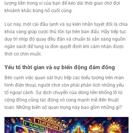
lượng tiền trong ví của bạn để kéo dài thời gian chờ đợi
khoảnh khắc bùng nổ cuối cùng.
Lúc này, một cái đầu lạnh và sự kiên nhẫn tuyệt đối là chìa
khóa vàng giúp cược thủ tồn tại trên bàn đấu. Hãy tiếp tục
duy trì nhịp độ quay đều đặn và chuẩn bị sẵn sàng nguồn
ngân sách để tung ra đòn quyết định khi cảm nhận được
thời cơ chín muồi.
Yếu tố thời gian và sự biến động đám đông
Bên cạnh việc quan sát trực tiếp các biểu tượng trên màn
hình điện thoại, người chơi còn phải phân tích những yếu
tố ngoại cảnh. Sự dịch chuyển của dòng tiền khổng lồ từ
cộng đồng cũng tác động vô cùng mạnh mẽ đến thuật
toán. Những biến số quan trọng này bao gồm những gì?